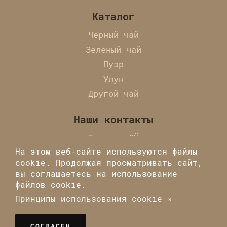
Каталог
Чёрный чай
Зелёный чай
Пуэр
Улун
Другой чай
Наши контакты
Tearoma OÜ
На этом веб-сайте используются файлы
Laulupeo tn.
cookie. Продолжая просматривать сайт,
10, Tallinn, 10121
вы соглашаетесь на использование
+372 56887725
файлов cookie.
info@tearoma.ee
Принципы использования cookie »
Tearoma – чайный магазин в Эстонии © 2026 Все
СОГЛАСЕН