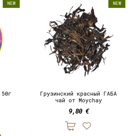
NEW
NEW
 50г
Грузинский красный ГАБА
чай от Moychay
9,80 €