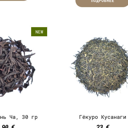
ПОДРОБНЕЕ
NEW
унь Ча, 30 гр
Гёкуро Кусанаги
,90 €
23 €