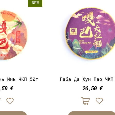
NEW
нь Инь ЧКП 50г
Габа Да Хун Пао ЧКП
,50 €
26,50 €