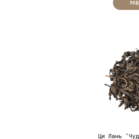
ПОД
Ци Лань "Чу