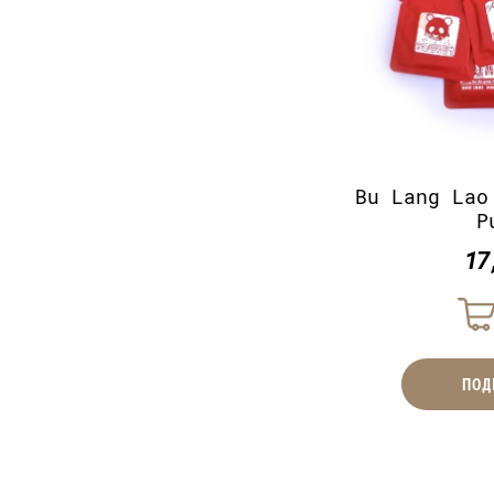
Bu Lang Lao
P
17
ПОД