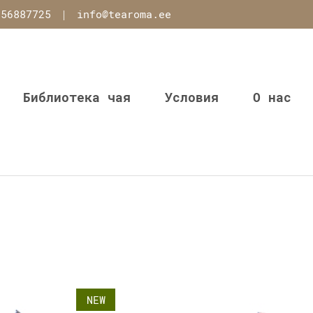
 56887725
|
info@tearoma.ee
Библиотека чая
Условия
О нас
NEW