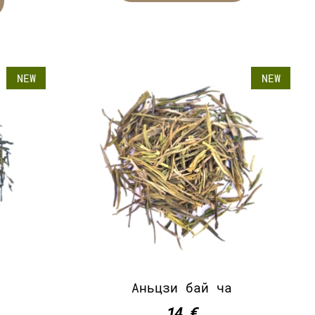
NEW
NEW
Аньцзи бай ча
14 €