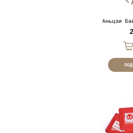
Аньцзи Ба
ПОД