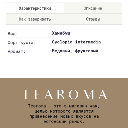
Характеристики
Описание
Как заваривать
Отзывы
Ханибуш
Вид:
Cyclopia intermedia
Сорт куста:
Медовый, фруктовый
Аромат:
Tearoma - это э-магазин чая,
целью которого является
привнесение новых вкусов на
эстонский рынок.