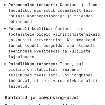
Personaalne teekaart:
Koostame ja loome
teevaliku, mis sobib ideaalselt teie
asutuse kontseptsiooniga ja täiendab
põhimenüüd.
Personali koolitus:
Õpetame teie
töötajatele õigeid valmistamistehnikaid
ja kaunist serveerimist. Kui meeskond
tunneb toodet, peegeldub see otseselt
teeninduse kvaliteedis ja külaliste
lojaalsuses.
Paindlikkus tarnetes:
Teame, kui
oluline on stabiilsus. Saadame
tellimused teele samal või järgmisel
tööpäeval, et teie varud oleksid alati
täidetud.
Kontorid ja coworking-alad