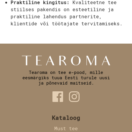
Praktiline kingitus:
Kvaliteetne tee
stiilses pakendis on esteetiline ja
praktiline lahendus partnerite,
klientide või töötajate tervitamiseks.
Tearoma on tee e-pood, mille
eesmärgiks tuua Eesti turule uusi
ja põnevaid maitseid.
Kataloog
Must tee