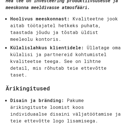
Hea tee on investeering produktiivsusesse ja
meeskonna meeldivasse atmosfääri.
Hoolivus meeskonnast:
Kvaliteetne jook
aitab töötajatel hetkeks puhata,
taastada jõudu ja tõstab üldist
meeleolu kontoris.
Külalislahkus klientidele:
Üllatage oma
külalisi ja partnereid kohtumistel
kvaliteetse teega. See on lihtne
detail, mis rõhutab teie ettevõtte
taset.
Ärikingitused
Disain ja bränding:
Pakume
ärikingituste loomist koos
individuaalse disaini väljatöötamise ja
teie ettevõtte logo lisamisega.