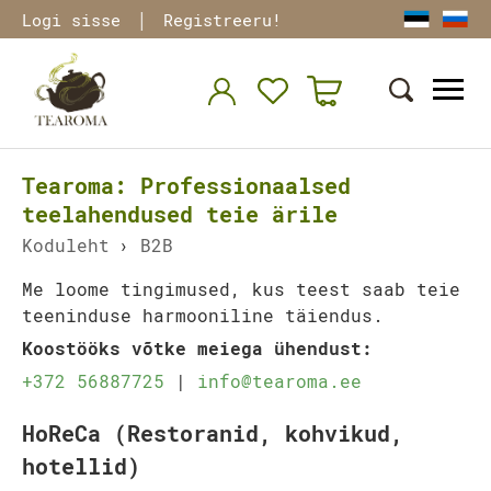
|
Logi sisse
Registreeru!
Tearoma: Professionaalsed
teelahendused teie ärile
Koduleht
›
B2B
Me loome tingimused, kus teest saab teie
teeninduse harmooniline täiendus.
Koostööks võtke meiega ühendust:
+372 56887725
|
info@tearoma.ee
HoReCa (Restoranid, kohvikud,
hotellid)